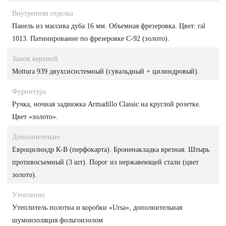
Внутренняя отделка
Панель из массива дуба 16 мм. Объемная фрезеровка. Цвет: ral
1013. Патинирование по фрезеровке С-92 (золото).
Замок верхний
Mottura 939 двухсисистемный (сувальдный + цилиндровый).
Фурнитура
Ручка, ночная задвижка Armadillo Classic на круглой розетке.
Цвет «золото».
Дополнительно
Евроцилиндр К-В (перфокарта). Броненакладка врезная. Штырь
противосъемный (3 шт). Порог из нержавеющей стали (цвет
золото).
Утепление
Утеплитель полотна и коробки «Ursa», дополнительная
шумоизоляция фольгоизолом